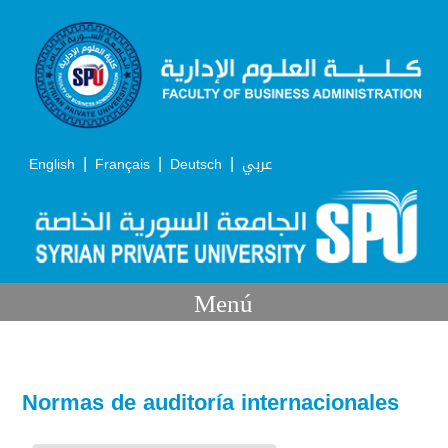
|
|
|
English
Français
Deutsch
عربي
Menú
Normas de auditoría internacionales