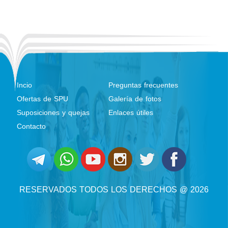
Incio
Preguntas frecuentes
Ofertas de SPU
Galería de fotos
Suposiciones y quejas
Enlaces útiles
Contacto
RESERVADOS TODOS LOS DERECHOS @ 2026