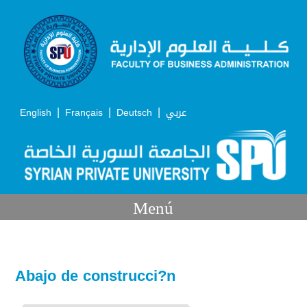
|
|
|
English
Français
Deutsch
عربي
Menú
Abajo de construcci?n