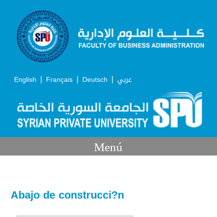
|
|
|
English
Français
Deutsch
عربي
Menú
Abajo de construcci?n