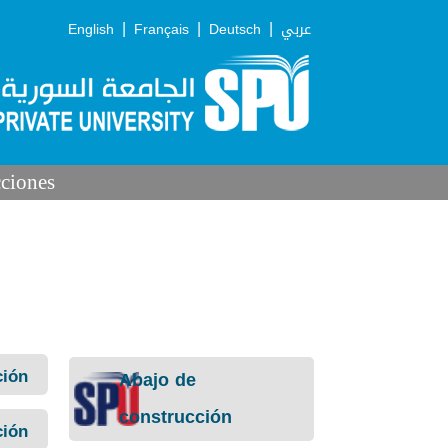
|
|
|
English
Français
Deutsch
عربي
cciones
ción
Abajo de
construcción
ción