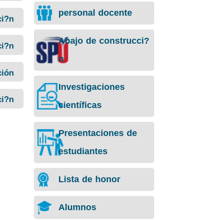
personal docente
ci?n
Abajo de construcci?
ci?n
n
ción
Investigaciones
ci?n
científicas
Presentaciones de
estudiantes
Lista de honor
Alumnos