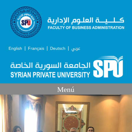
|
|
|
English
Français
Deutsch
عربي
Menú