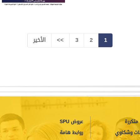
1
2
3
>>
الأخير
متكررة
عروض SPU
ات وشكاوي
روابط هامة