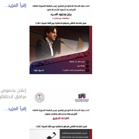
إقرأ المزيد...
إعلان بخصوص م
مرافق لاحتفالية
إقرأ المزيد...