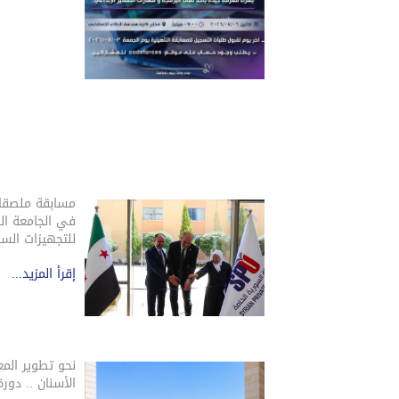
مسابقة ملصقات
في الجامعة الس
للتجهيزات السن
إقرأ المزيد...
نحو تطوير الم
الأسنان .. دور