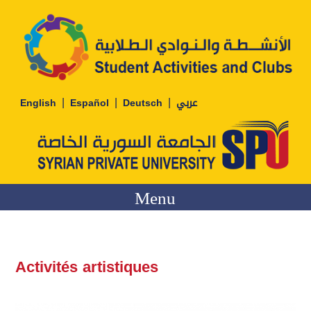
|
|
|
English
Español
Deutsch
عربي
Menu
Activités artistiques