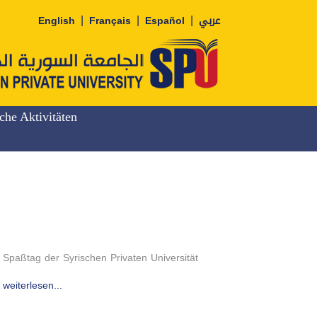
|
|
|
English
Français
Español
عربي
iche Aktivitäten
Spaßtag der Syrischen Privaten Universität
weiterlesen...