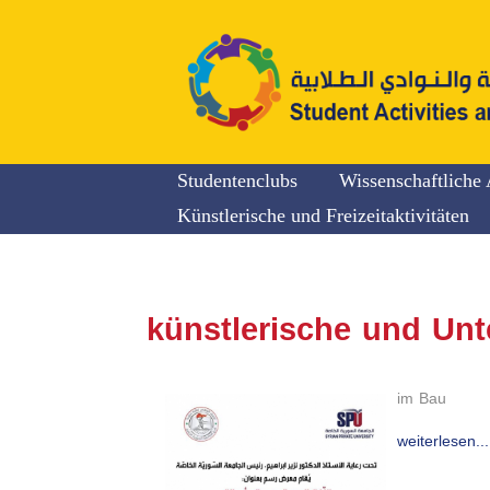
Studentenclubs
Wissenschaftliche 
Künstlerische und Freizeitaktivitäten
künstlerische und Unt
im Bau
weiterlesen...