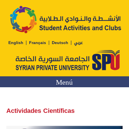
|
|
|
English
Français
Deutsch
عربي
Menú
Actividades Científicas