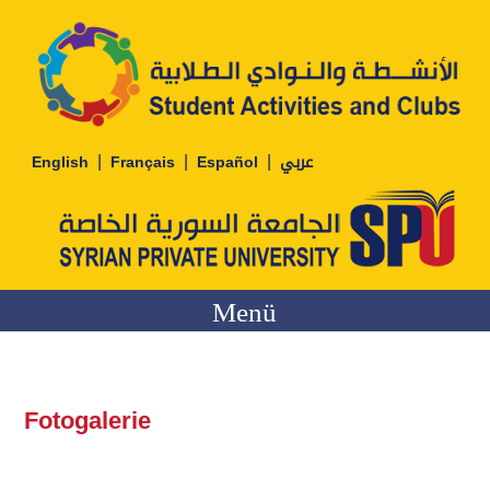
|
|
|
English
Français
Español
عربي
Menü
Fotogalerie