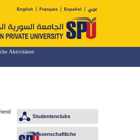
|
|
|
English
Français
Español
عربي
iche Aktivitäten
ehend
Studentenclubs
Wissenschaftliche