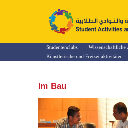
Studentenclubs
Wissenschaftliche 
Künstlerische und Freizeitaktivitäten
im Bau