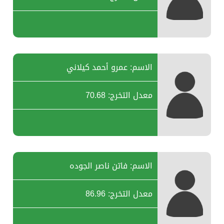
الاسم: عمرو أحمد كيلاني
معدل التخرج: 70.68
الاسم: فاتن ناصر الجوده
معدل التخرج: 86.96