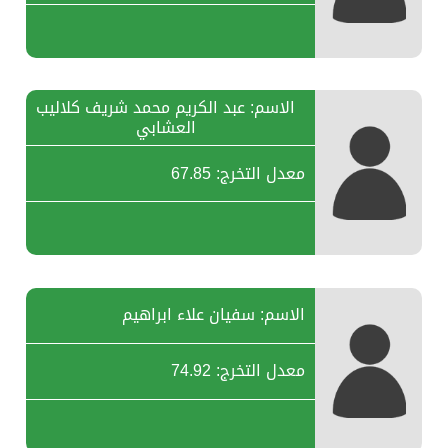
الاسم: عبد الكريم محمد شريف كلاليب
العشابي
معدل التخرج: 67.85
الاسم: سفيان علاء ابراهيم
معدل التخرج: 74.92