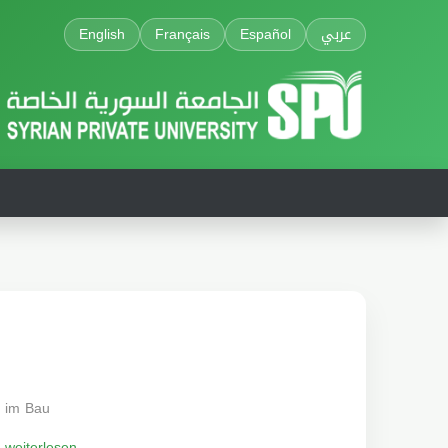
English
Français
Español
عربي
im Bau
weiterlesen...