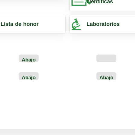
científicas
Lista de honor
Laboratorios
Abajo
de
construcci?
Abajo
Abajo
n
de
de
construcci?
construcci?
n
n