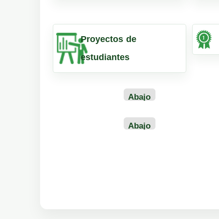
Proyectos de
estudiantes
Abajo
de
construcci?
Abajo
n
de
construcci?
n