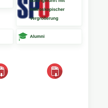
durchgeführt mit
mikroskopischer
Vergrößerung
Alumni