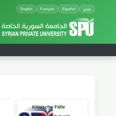
English
Français
Español
عربي
Klinische Fälle