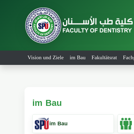
Vision und Ziele
im Bau
Fakultätsrat
Fach
im Bau
im Bau