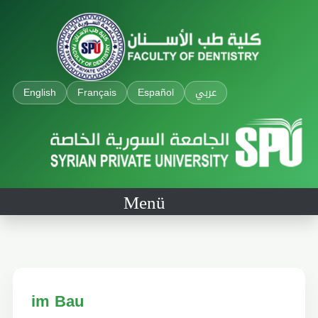
English
Français
Español
عربي
Menü
im Bau