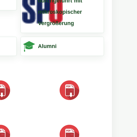
durchgeführt mit
mikroskopischer
Vergrößerung
Alumni