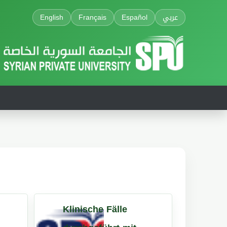
English
Français
Español
عربي
Klinische Fälle