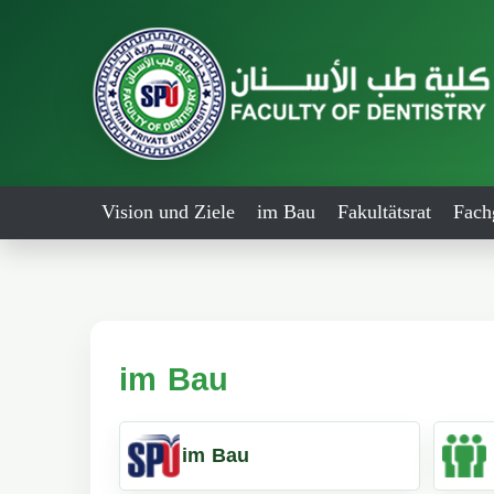
Vision und Ziele
im Bau
Fakultätsrat
Fach
im Bau
im Bau