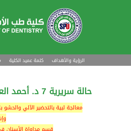
الرؤية والأهداف
كلمة عميد الكلية
م
حالة سريرية 7 د. أحمد العبدالله
معالجة لبية بالتحضير الآلي والحشو ب
وإش
قسم مداواة الأسنان في