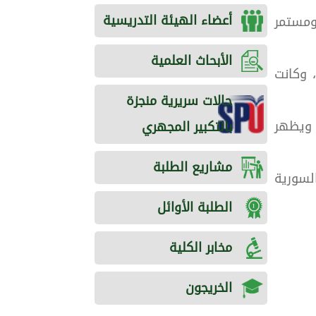
أعضاء الهيئة التدريسية
 ومستمر
الأبحاث العلمية
ص السريري والشعاعي وجود نخر عميق نافذ على السطح الوحشي للسن رقم 35 (FDI)، وكانت
حالات سريرية منجزة
 ويظهر
بالتكبير المجهري
مشاريع الطلبة
لسورية
الطلبة الأوائل
مخابر الكلية
الخريجون