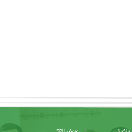
متكررة
عروض SPU