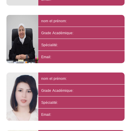
nom et prénom:
Grade Académique:
Spécialité:
Email:
nom et prénom:
Grade Académique:
Spécialité:
Email: