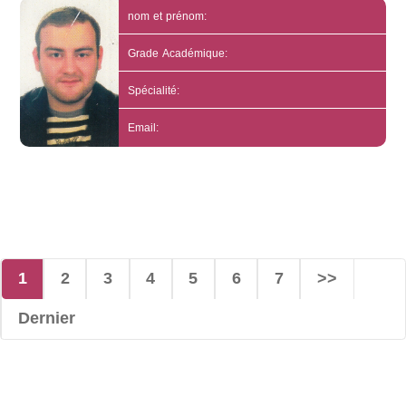
nom et prénom:
Grade Académique:
Spécialité:
Email:
1
2
3
4
5
6
7
>>
Dernier