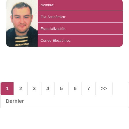
Nombre:
Fila Académica:
Especialización:
Correo Electrónico:
1
2
3
4
5
6
7
>>
Dernier