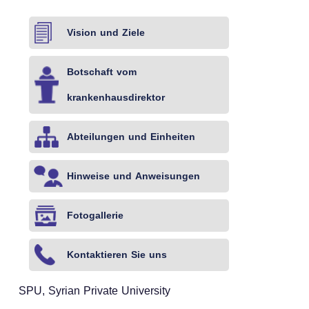
H-
Fett
Gedächtnis
Immunsystem
Vision und Ziele
L
Abnehmen
Stärken
Stärken
Wiederbelebung
Tipps
Tipps
Tipps
Botschaft vom
krankenhausdirektor
Abteilungen und Einheiten
Hinweise und Anweisungen
Fotogallerie
Kontaktieren Sie uns
SPU, Syrian Private University