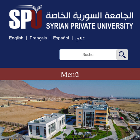
|
|
|
English
Français
Español
عربي
Menü