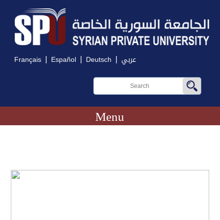
|
|
|
Français
Español
Deutsch
عربي
Menu