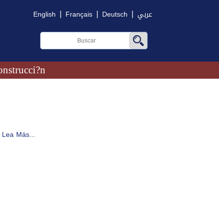
|
|
|
English
Français
Deutsch
عربي
onstrucci?n
Lea Más...