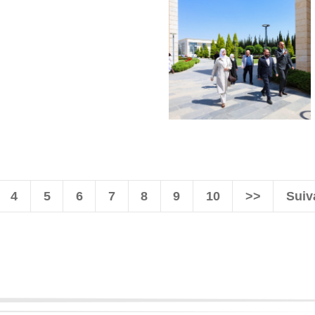
4
5
6
7
8
9
10
>>
Suiv