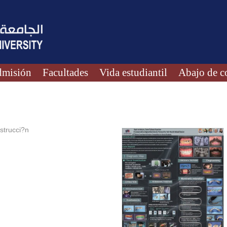
misión
Facultades
Vida estudiantil
Abajo de c
strucci?n