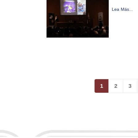
Lea Más...
1
2
3