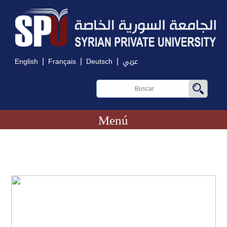
|
|
|
English
Français
Deutsch
عربي
Menú