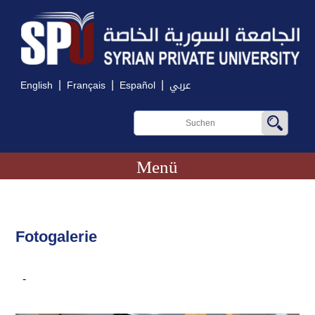
|
|
|
English
Français
Español
عربي
Menü
Fotogalerie
-