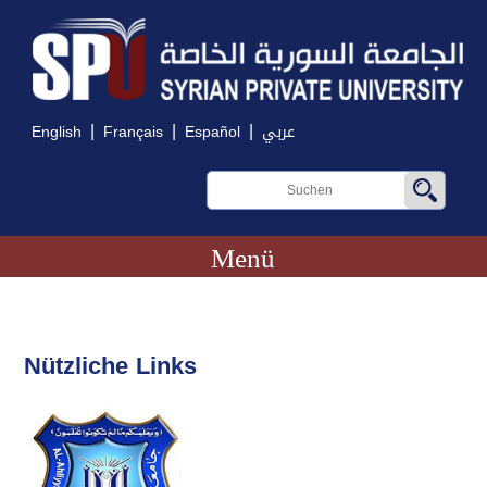
|
|
|
English
Français
Español
عربي
Menü
Nützliche Links