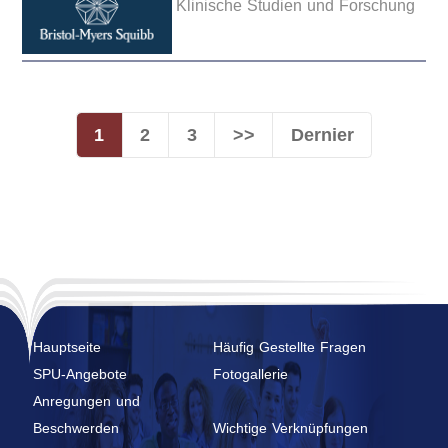
Klinische Studien und Forschung
1
2
3
>>
Dernier
Hauptseite
Häufig Gestellte Fragen
SPU-Angebote
Fotogallerie
Anregungen und
Beschwerden
Wichtige Verknüpfungen