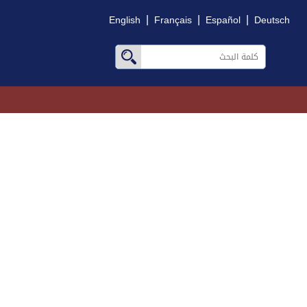
|
|
|
English
Français
Español
Deutsch