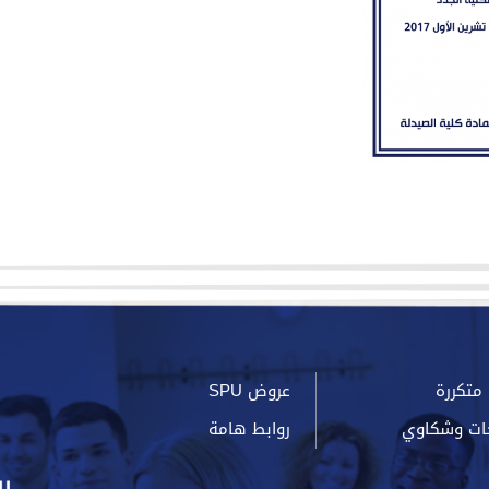
متكررة
عروض SPU
ات وشكاوي
روابط هامة