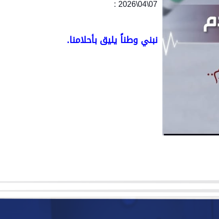
07\04\2026 :
نبني وطناً يليق بأحلامنا.