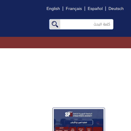
|
|
|
English
Français
Español
Deutsch