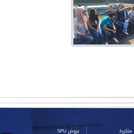
متكررة
عروض SPU