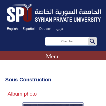
|
|
|
English
Español
Deutsch
عربي
Menu
Sous Construction
Album photo