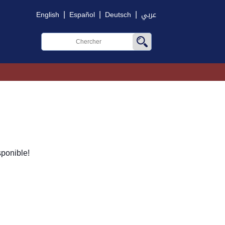
|
|
|
English
Español
Deutsch
عربي
ponible!