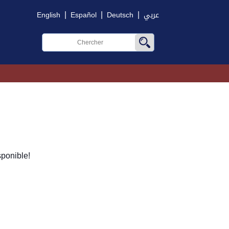
|
|
|
English
Español
Deutsch
عربي
ponible!