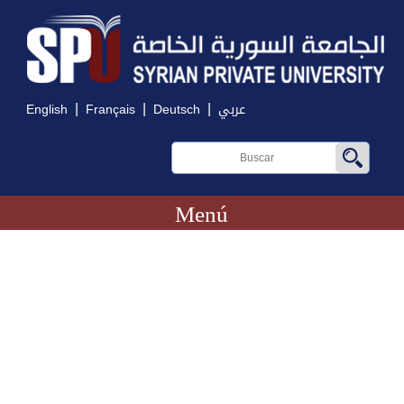
|
|
|
English
Français
Deutsch
عربي
Menú