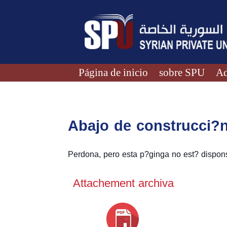
Página de inicio
sobre SPU
Ad
Abajo de construcci?
Perdona, pero esta p?ginga no est? dispons
Attachement archiva