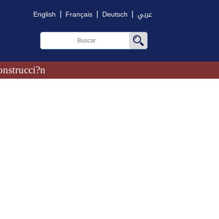
|
|
|
English
Français
Deutsch
عربي
onstrucci?n