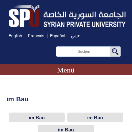
|
|
|
English
Français
Español
عربي
Menü
im Bau
im Bau
im Bau
im Bau