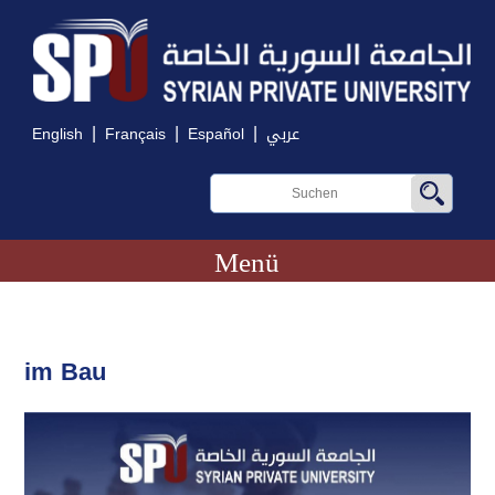
|
|
|
English
Français
Español
عربي
Menü
im Bau