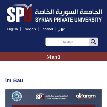
|
|
|
English
Français
Español
عربي
Menü
im Bau