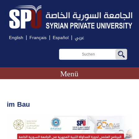
|
|
|
English
Français
Español
عربي
Menü
im Bau