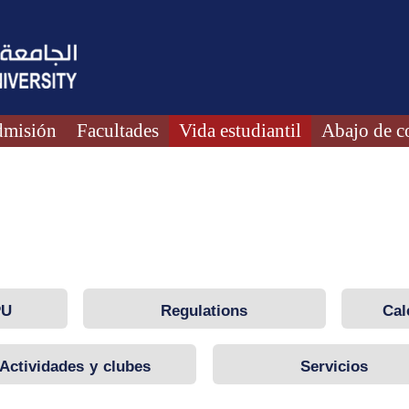
misión
Facultades
Vida estudiantil
Abajo de c
PU
Regulations
Cal
Actividades y clubes
Servicios
sturdents