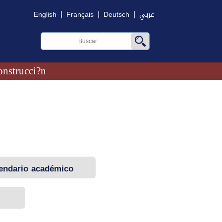
|
|
|
English
Français
Deutsch
عربي
onstrucci?n
endario académico