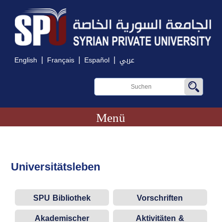
|
|
|
English
Français
Español
عربي
Menü
Universitätsleben
SPU Bibliothek
Vorschriften
Akademischer
Aktivitäten &