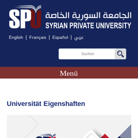
|
|
|
English
Français
Español
عربي
Menü
Universität Eigenshaften