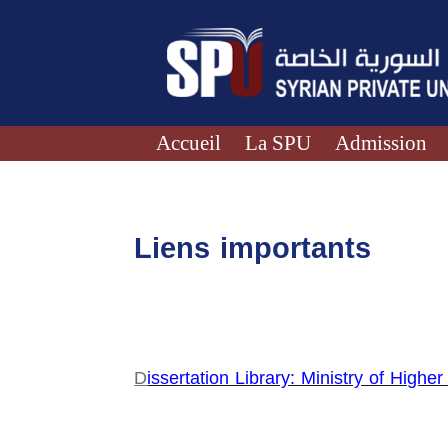
Accueil
La SPU
Admission
Liens importants
D
issertation Library: Ministry of Highe