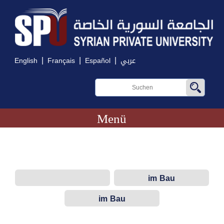
|
|
|
English
Français
Español
عربي
Menü
im Bau
im Bau