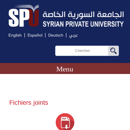
|
|
|
English
Español
Deutsch
عربي
Menu
Fichiers joints