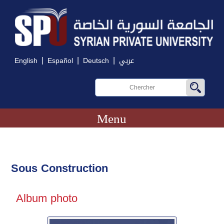
|
|
|
English
Español
Deutsch
عربي
Menu
Sous Construction
Album photo