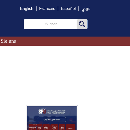
|
|
|
English
Français
Español
عربي
 Sie uns